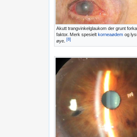
Akutt trangvinkelglaukom der grunt for
faktor. Merk spesielt
korneaødem
og lyss
[8]
øye.