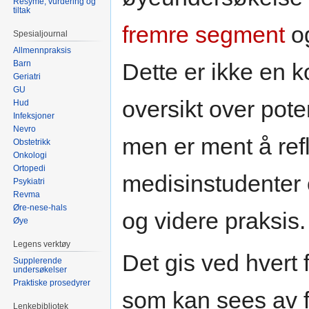
Resymé, vurdering og
tiltak
fremre segment
o
Spesialjournal
Allmennpraksis
Barn
Dette er ikke en k
Geriatri
GU
oversikt over pot
Hud
Infeksjoner
Nevro
men er ment å ref
Obstetrikk
Onkologi
Ortopedi
medisinstudenter o
Psykiatri
Revma
Øre-nese-hals
og videre praksis.
Øye
Legens verktøy
Det gis ved hvert 
Supplerende
undersøkelser
Praktiske prosedyrer
som kan sees av f
Lenkebibliotek