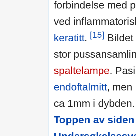
forbindelse med 
ved inflammatoris
[15]
keratitt
.
Bildet 
stor pussansamling
spaltelampe
. Pas
endoftalmitt
, men 
ca 1mm i dybden.
Toppen av siden
Undersøkelsesve