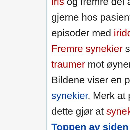
iris
og fremre del
gjerne hos pasien
episoder med
irid
Fremre synekier
s
traumer
mot øyne
Bildene viser en 
synekier
. Merk at 
dette gjør at
syne
Toppen av siden