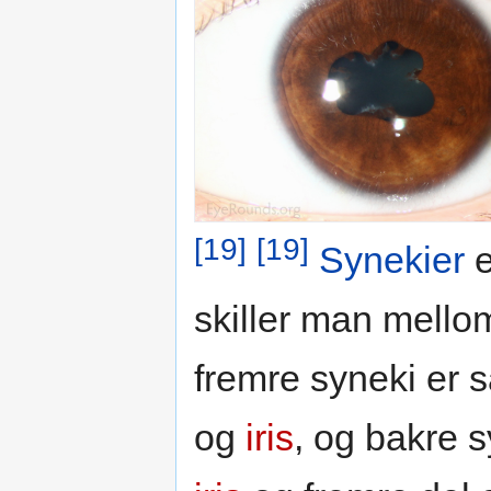
[19]
[19]
Synekier
e
skiller man mello
fremre syneki e
og
iris
, og bakre