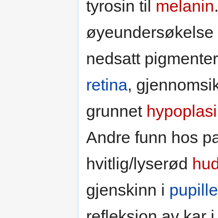
tyrosin til
melanin
øyeundersøkelse
nedsatt pigmente
retina
, gjennomsi
grunnet
hypoplasi
Andre funn hos p
hvitlig/lyserød
hud
gjenskinn i
pupill
refleksjon av kar 