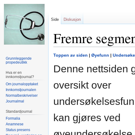
Side
Diskusjon
Fremre segment
Hopp
Hopp
Toppen av siden
|
Øyefunn
|
Undersøke
Grunnleggende
til
til
propedeutikk
Denne nettsiden g
navigering
søk
Hva er en
innkomstjournal?
oversikt over
Om journalopptaket
Innkomstjournalen
Normalbeskrivelser
undersøkelsesfu
Journalmal
Standardjournal
kan gjøres ved
Formalia
Anamnese
Status presens
øyeundersøkelse