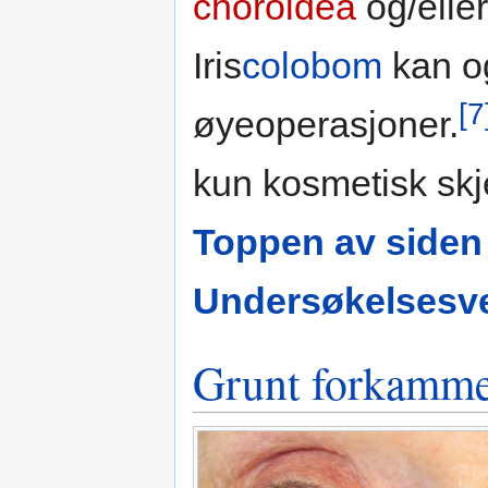
choroidea
og/elle
Iris
colobom
kan o
[7
øyeoperasjoner.
kun kosmetisk sk
Toppen av siden
Undersøkelsesve
Grunt forkamm