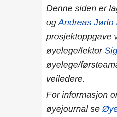
Denne siden er l
og
Andreas Jørlo
prosjektoppgave v
øyelege/lektor
Si
øyelege/førstea
veiledere.
For informasjon 
øyejournal se
Øye