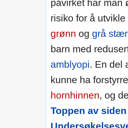
påvirket har man 
risiko for å utvikl
grønn
og
grå stær
barn med redusert s
amblyopi
. En del 
kunne ha forstyrre
hornhinnen
, og 
Toppen av siden
Undersøkelsesve