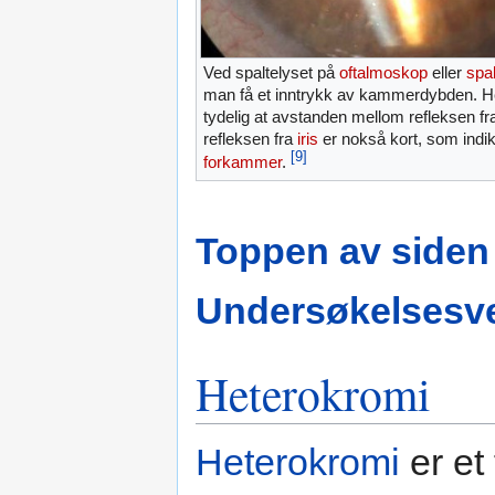
Ved spaltelyset på
oftalmoskop
eller
spa
man få et inntrykk av kammerdybden. H
tydelig at avstanden mellom refleksen f
refleksen fra
iris
er nokså kort, som indik
[9]
forkammer
.
Toppen av siden
Undersøkelsesve
Heterokromi
Heterokromi
er et