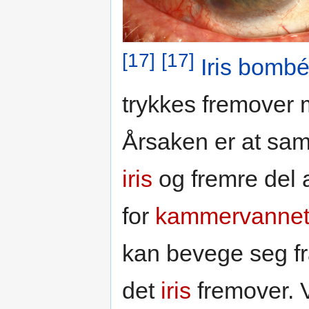
[17]
[17]
Iris bomb
trykkes fremover 
Årsaken er at sa
iris
og fremre del
for
kammervanne
kan bevege seg f
det
iris
fremover. Ve