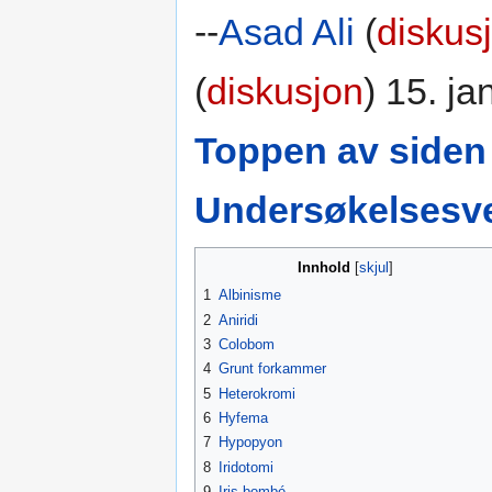
--
Asad Ali
(
diskus
(
diskusjon
) 15. ja
Toppen av siden
Undersøkelsesve
Innhold
1
Albinisme
2
Aniridi
3
Colobom
4
Grunt forkammer
5
Heterokromi
6
Hyfema
7
Hypopyon
8
Iridotomi
9
Iris bombé