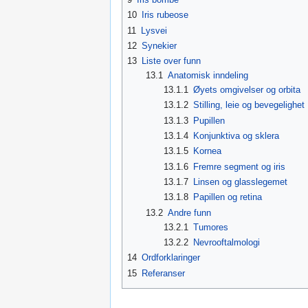
10
Iris rubeose
11
Lysvei
12
Synekier
13
Liste over funn
13.1
Anatomisk inndeling
13.1.1
Øyets omgivelser og orbita
13.1.2
Stilling, leie og bevegelighet
13.1.3
Pupillen
13.1.4
Konjunktiva og sklera
13.1.5
Kornea
13.1.6
Fremre segment og iris
13.1.7
Linsen og glasslegemet
13.1.8
Papillen og retina
13.2
Andre funn
13.2.1
Tumores
13.2.2
Nevrooftalmologi
14
Ordforklaringer
15
Referanser