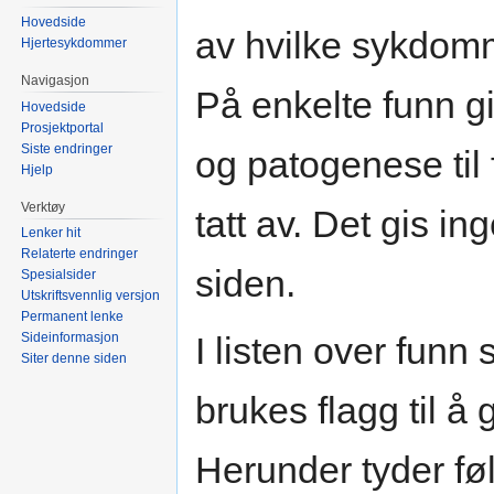
Hovedside
av hvilke sykdomm
Hjertesykdommer
Navigasjon
På enkelte funn gi
Hovedside
Prosjektportal
Siste endringer
og patogenese til 
Hjelp
Verktøy
tatt av. Det gis i
Lenker hit
Relaterte endringer
siden.
Spesialsider
Utskriftsvennlig versjon
Permanent lenke
Sideinformasjon
I listen over funn
Siter denne siden
brukes flagg til å
Herunder tyder føl