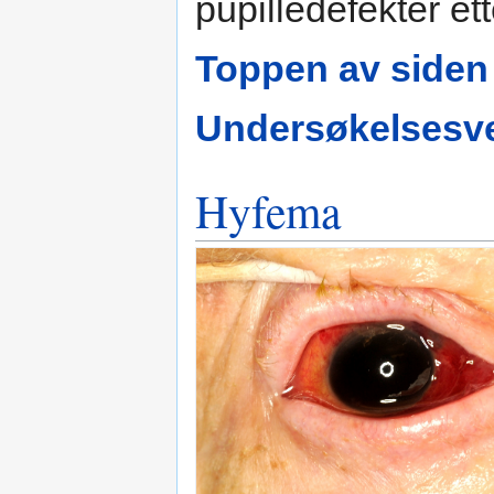
pupilledefekter et
Toppen av siden
Undersøkelsesve
Hyfema