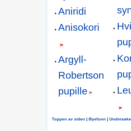
sy
Aniridi
Hvi
Anisokori
pup
Kon
Argyll-
pup
Robertson
Le
pupille
Toppen av siden
|
Øyefunn
|
Undersøke