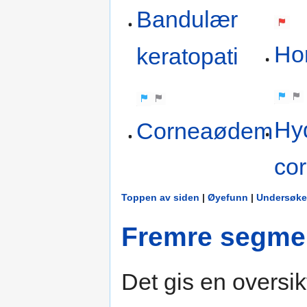
Bandulær
Ho
keratopati
Hy
Corneaødem
co
Toppen av siden
|
Øyefunn
|
Undersøke
Fremre segmen
Det gis en oversikt