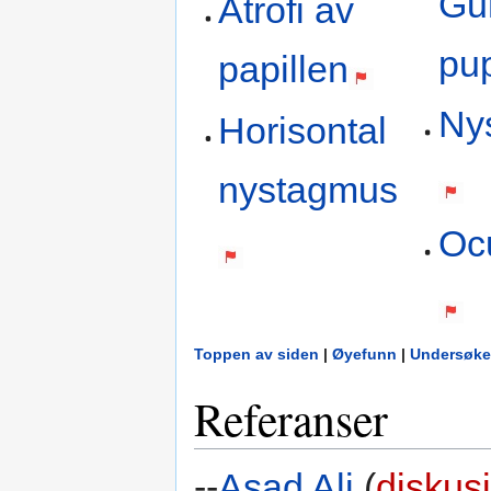
Gu
Atrofi av
pup
papillen
Ny
Horisontal
nystagmus
Oc
Toppen av siden
|
Øyefunn
|
Undersøke
Referanser
--
Asad Ali
(
diskus