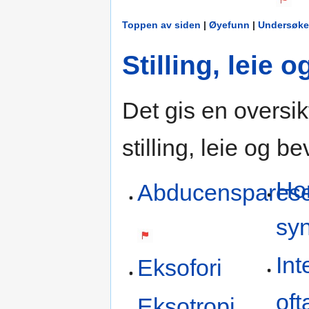
Toppen av siden
|
Øyefunn
|
Undersøke
Stilling, leie 
Det gis en oversikt
stilling, leie og b
Ho
Abducenspares
sy
Int
Eksofori
oft
Eksotropi