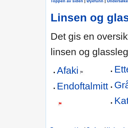
Toppen av siden
|
Øyefunn
|
Undersøke
Linsen og gla
Det gis en oversikt
linsen og glassle
Ett
Afaki
Gr
Endoftalmitt
Kat