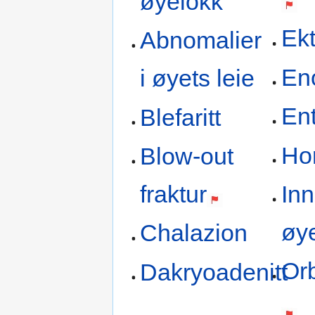
øyelokk
Ekt
Abnomalier
En
i øyets leie
En
Blefaritt
Ho
Blow-out
In
fraktur
øy
Chalazion
Orb
Dakryoadenitt