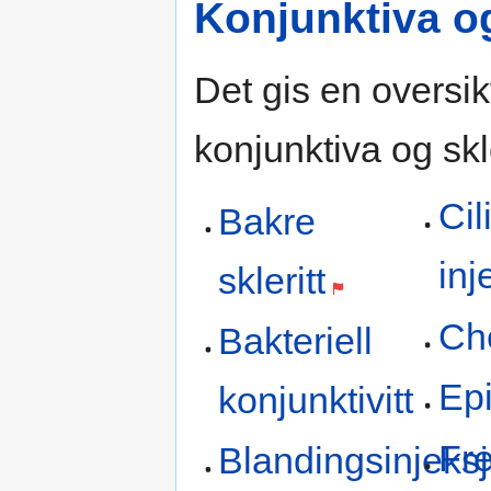
Konjunktiva o
Det gis en oversikt
konjunktiva og skl
Cil
Bakre
inj
skleritt
Ch
Bakteriell
Epi
konjunktivitt
Fr
Blandingsinjeks