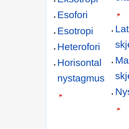
Esofori
Lat
Esotropi
skj
Heterofori
Man
Horisontal
skj
nystagmus
Ny