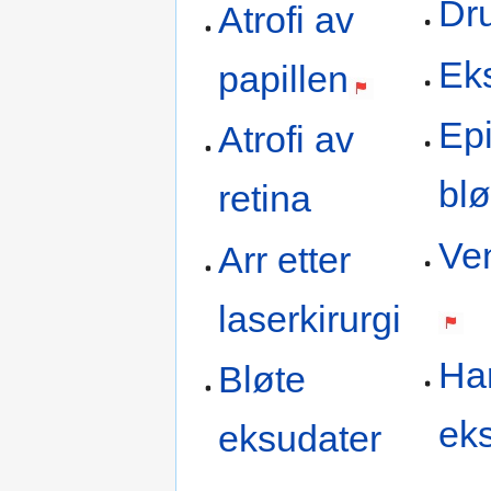
Dr
Atrofi av
Ek
papillen
Epi
Atrofi av
bl
retina
Ve
Arr etter
laserkirurgi
Ha
Bløte
ek
eksudater