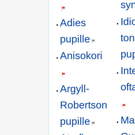
sy
Idi
Adies
ton
pupille
pup
Anisokori
Int
oft
Argyll-
Robertson
Ma
pupille