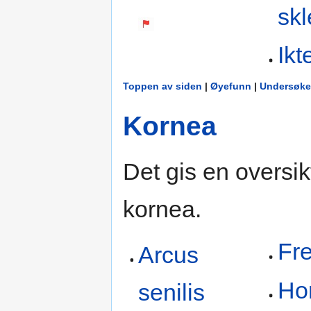
skl
Ikt
Toppen av siden
|
Øyefunn
|
Undersøke
Kornea
Det gis en oversikt
kornea.
Fr
Arcus
Ho
senilis