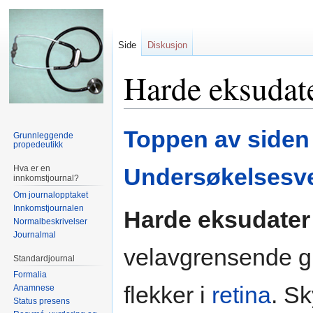
Side
Diskusjon
Harde eksudat
Hopp
Hopp
Toppen av siden
Grunnleggende
til
til
propedeutikk
navigering
søk
Hva er en
Undersøkelsesve
innkomstjournal?
Om journalopptaket
Innkomstjournalen
Harde eksudater
Normalbeskrivelser
Journalmal
velavgrensende g
Standardjournal
Formalia
flekker i
retina
. S
Anamnese
Status presens