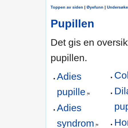
Toppen av siden
|
Øyefunn
|
Undersøke
Pupillen
Det gis en oversikt
pupillen.
Co
Adies
Dil
pupille
pup
Adies
Ho
syndrom