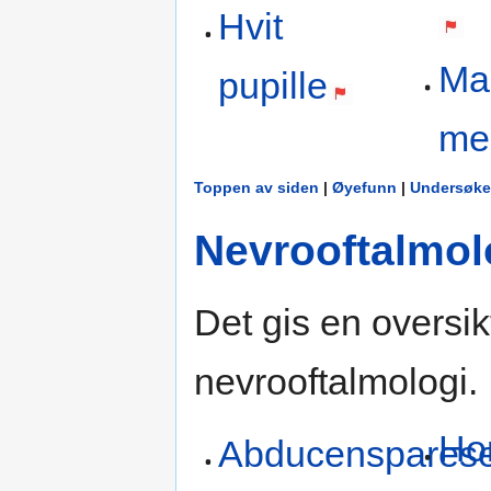
Hvit
Mal
pupille
me
Toppen av siden
|
Øyefunn
|
Undersøke
Nevrooftalmol
Det gis en oversikt
nevrooftalmologi.
Ho
Abducenspares