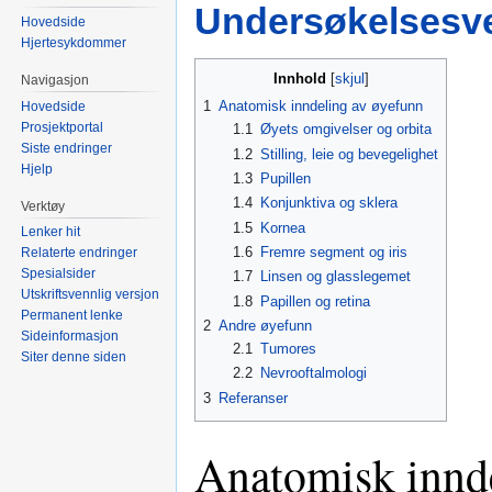
Undersøkelsesve
Hovedside
Hjertesykdommer
Innhold
Navigasjon
1
Anatomisk inndeling av øyefunn
Hovedside
Prosjektportal
1.1
Øyets omgivelser og orbita
Siste endringer
1.2
Stilling, leie og bevegelighet
Hjelp
1.3
Pupillen
1.4
Konjunktiva og sklera
Verktøy
1.5
Kornea
Lenker hit
1.6
Fremre segment og iris
Relaterte endringer
Spesialsider
1.7
Linsen og glasslegemet
Utskriftsvennlig versjon
1.8
Papillen og retina
Permanent lenke
2
Andre øyefunn
Sideinformasjon
2.1
Tumores
Siter denne siden
2.2
Nevrooftalmologi
3
Referanser
Anatomisk innd