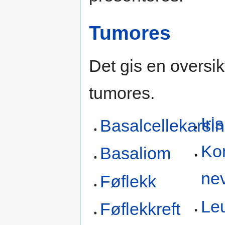
Tumores
Det gis en oversikt 
tumores.
Iri
Basalcellekarsi
Kon
Basaliom
ne
Føflekk
Le
Føflekkreft