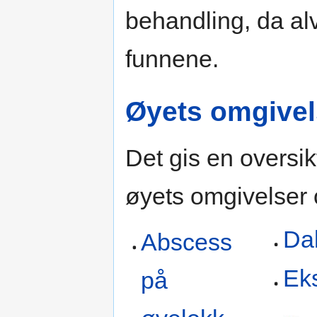
behandling, da al
funnene.
Øyets omgivel
Det gis en oversikt
øyets omgivelser 
Dak
Abscess
Ek
på