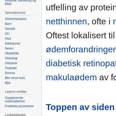
Resymé, vurdering og
tiltak
utfelling av protein
Spesialjournal
netthinnen
, ofte i
Allmennpraksis
Barn
Geriatri
Oftest lokalisert t
GU
Hud
Infeksjoner
ødemforandringer
Nevro
Obstetrikk
Onkologi
diabetisk retinopat
Ortopedi
Psykiatri
Revma
makulaødem
av fo
Øre-nese-hals
Øye
Legens verktøy
Supplerende
undersøkelser
Toppen av siden
Praktiske prosedyrer
Lenkebibliotek