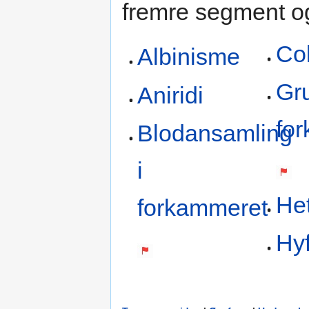
fremre segment og 
Co
Albinisme
Gr
Aniridi
fo
Blodansamling
i
He
forkammeret
Hy