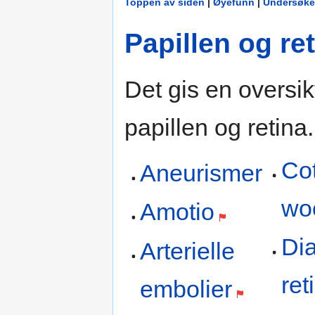
Toppen av siden
|
Øyefunn
|
Undersøke
Papillen og re
Det gis en oversikt
papillen og retina.
Co
Aneurismer
woo
Amotio
Dia
Arterielle
ret
embolier