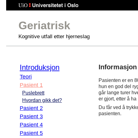
Geriatrisk
Kognitive utfall etter hjerneslag
Introduksjon
Informasjon
Teori
Pasienten er en 8
Pasient 1
hun en god del ryg
går lange turer hv
Puslebrett
er gjort, etter å h
Hvordan gikk det?
Du får ved å trykk
Pasient 2
pasienten.
Pasient 3
Pasient 4
Pasient 5