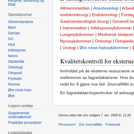
Resymé, vurdering og
tiltak
Allmennmedisin
|
Anestesiologi
|
Arbei
endokrinkirurgi
|
Endokrinologi
|
Fordø
Spesialjournal
Gastroenterologisk kirurgi
|
Generell ki
Allmennpraksis
|
Indremedisin
|
Infeksjonssykdommer
Barn
Geriatri
Lungesykdommer
|
Medisinsk biokjemi
GU
Nyresykdommer
|
Onkologi
|
Ortopedisk
Hud
|
Urologi
|
Øre-nese-halssykdommer
|
Infeksjoner
Nevro
Kvalitetskontroll for eksterne
Obstetrikk
Onkologi
Innholdet på de eksterne ressursene vu
Ortopedi
mellomrom av fagredaktørene. Hvis du o
Psykiatri
redd for å gjøre noe feil. JournalWiki er
Revma
Øre-nese-hals
En fagredaktør/superbruker vil selvsagt
Øye
Legens verktøy
Supplerende
Denne siden ble sist redigert 7. okt. 2009 kl. 11:28.
undersøkelser
Praktiske prosedyrer
Personvern
Om JournalWiki
Forbehold
Lenkebibliotek