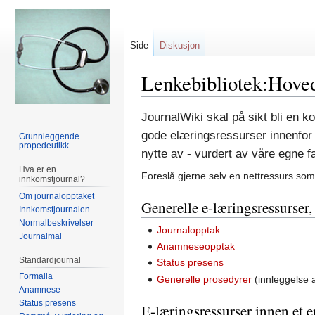
Side
Diskusjon
Lenkebibliotek:Hove
Hopp
Hopp
JournalWiki skal på sikt bli en k
til
til
gode elæringsressurser innenfor 
Grunnleggende
propedeutikk
navigering
søk
nytte av - vurdert av våre egne f
Hva er en
Foreslå gjerne selv en nettressurs som 
innkomstjournal?
Om journalopptaket
Generelle e-læringsressurser,
Innkomstjournalen
Normalbeskrivelser
Journalopptak
Journalmal
Anamneseopptak
Standardjournal
Status presens
Formalia
Generelle prosedyrer
(innleggelse
Anamnese
Status presens
E-læringsressurser innen et 