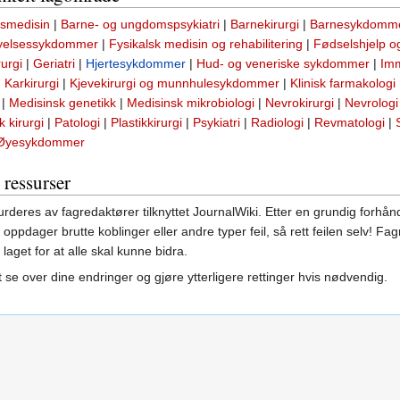
dsmedisin
|
Barne- og ungdomspsykiatri
|
Barnekirurgi
|
Barnesykdomm
yelsessykdommer
|
Fysikalsk medisin og rehabilitering
|
Fødselshjelp 
rurgi
|
Geriatri
|
Hjertesykdommer
|
Hud- og veneriske sykdommer
|
Imm
|
Karkirurgi
|
Kjevekirurgi og munnhulesykdommer
|
Klinisk farmakologi
|
Medisinsk genetikk
|
Medisinsk mikrobiologi
|
Nevrokirurgi
|
Nevrologi
 kirurgi
|
Patologi
|
Plastikkirurgi
|
Psykiatri
|
Radiologi
|
Revmatologi
|
Øyesykdommer
 ressurser
rderes av fagredaktører tilknyttet JournalWiki. Etter en grundig forhå
ppdager brutte koblinger eller andre typer feil, så rett feilen selv! F
 laget for at alle skal kunne bidra.
 se over dine endringer og gjøre ytterligere rettinger hvis nødvendig.