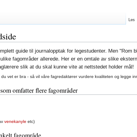
Les
dside
omplett guide til journalopptak for legestudenter. Men "Rom b
ulike fagområder allerede. Her er en omtale av slike ekste
aglærere slik at du skal kunne vite at nettstedet holder mål!
du vet er bra - så vil våre fagredaktører vurdere kvaliteten og legge in
 som omfatter flere fagområder
 av
venekanyle
etc)
enkelt fagområde