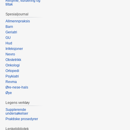
Resymé, vurdering og
tiltak
Spesialjournal
Allmennpraksis
Barn
Geriatri
GU
Hud
Infeksjoner
Nevro
Obstetrikk
Onkologi
Ortopedi
Psykiatri
Revma
Øre-nese-hals
Øye
Legens verktøy
Supplerende
undersøkelser
Praktiske prosedyrer
Lenkebibliotek