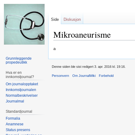
Side
Diskusjon
Mikroaneurisme
Hopp
Hopp
a
til
til
Grunnleggende
navigering
søk
propedeutikk
Denne siden ble sist redigert 3. apr. 2016 kl. 19:16.
Hva er en
Personvern
Om JournalWiki
Forbehold
innkomstjournal?
Om journalopptaket
Innkomstjournalen
Normalbeskrivelser
Journalmal
Standardjournal
Formalia
Anamnese
Status presens