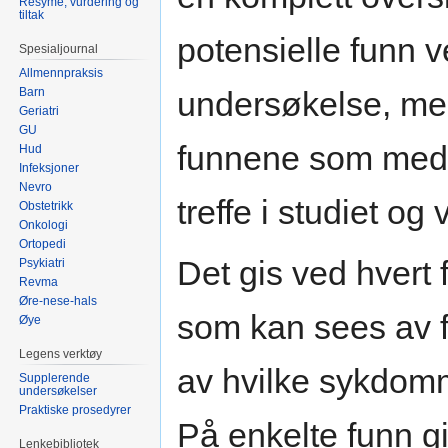
Resymé, vurdering og
tiltak
potensielle funn 
Spesialjournal
Allmennpraksis
Barn
undersøkelse, men
Geriatri
GU
funnene som medis
Hud
Infeksjoner
Nevro
treffe i studiet og
Obstetrikk
Onkologi
Ortopedi
Det gis ved hvert 
Psykiatri
Revma
Øre-nese-hals
som kan sees av f
Øye
Legens verktøy
av hvilke sykdomm
Supplerende
undersøkelser
Praktiske prosedyrer
På enkelte funn gi
Lenkebibliotek