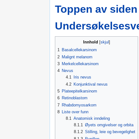
Toppen av siden
Undersøkelsesve
Innhold
1
Basalcellekarsinom
2
Malignt melanom
3
Merkelcellekarsinom
4
Nevus
4.1
Iris nevus
4.2
Konjunktival nevus
5
Plateepitelkarsinom
6
Retinoblastom
7
Rhabdomyosarkom
8
Liste over funn
8.1
Anatomisk inndeling
8.1.1
Øyets omgivelser og orbita
8.1.2
Stilling, leie og bevegelighet
8.1.3
Pupillen