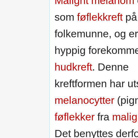
Malignt melanom
som
føflekkreft
på
folkemunne, og er
hyppig forekomm
hudkreft
. Denne
kreftformen har ut
melanocytter
(pigm
føflekker
fra
mali
Det benyttes derf