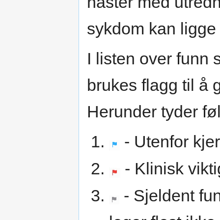
haster med utredn
sykdom kan ligge
I listen over funn
brukes flagg til å
Herunder tyder føl
- Utenfor kj
- Klinisk vikt
- Sjeldent f