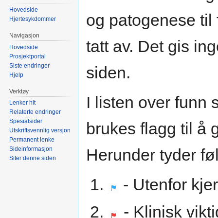
Hovedside
og patogenese til 
Hjertesykdommer
Navigasjon
tatt av. Det gis i
Hovedside
Prosjektportal
Siste endringer
siden.
Hjelp
Verktøy
I listen over funn
Lenker hit
Relaterte endringer
Spesialsider
brukes flagg til å
Utskriftsvennlig versjon
Permanent lenke
Sideinformasjon
Herunder tyder føl
Siter denne siden
- Utenfor kj
- Klinisk vikt