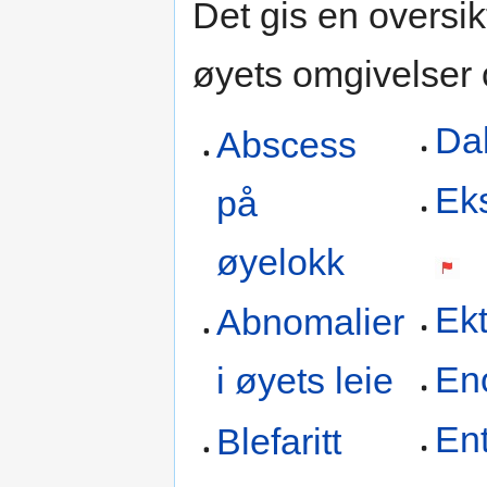
Det gis en oversikt
øyets omgivelser 
Dak
Abscess
Ek
på
øyelokk
Ekt
Abnomalier
En
i øyets leie
En
Blefaritt