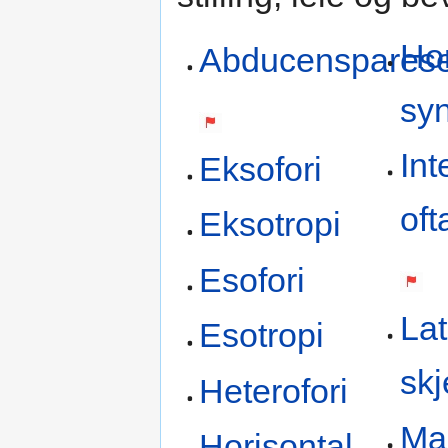
Ho
Abducenspares
sy
Int
Eksofori
oft
Eksotropi
Esofori
Lat
Esotropi
skj
Heterofori
Man
Horisontal