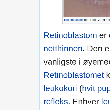
Retinoblastom
hos barn. Vi ser her
Retinoblastom
er
netthinnen
. Den e
vanligste i øyeme
Retinoblastomet
k
leukokori
(
hvit pup
refleks
. Enhver
le