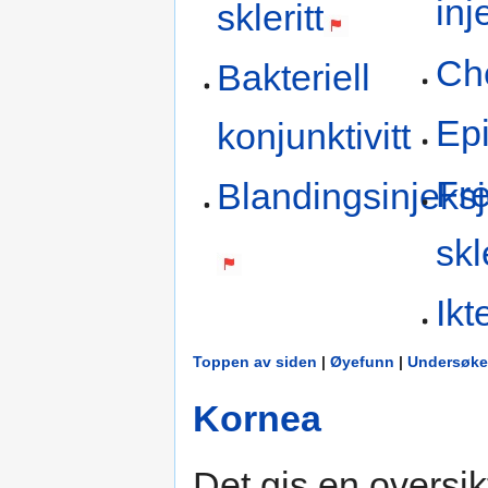
inj
skleritt
Ch
Bakteriell
Epi
konjunktivitt
Fr
Blandingsinjeks
skl
Ikt
Toppen av siden
|
Øyefunn
|
Undersøke
Kornea
Det gis en oversikt