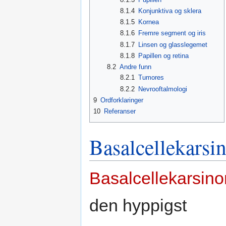
8.1.4
Konjunktiva og sklera
8.1.5
Kornea
8.1.6
Fremre segment og iris
8.1.7
Linsen og glasslegemet
8.1.8
Papillen og retina
8.2
Andre funn
8.2.1
Tumores
8.2.2
Nevrooftalmologi
9
Ordforklaringer
10
Referanser
Basalcellekarsi
Basalcellekarsin
den hyppigst