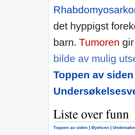
Rhabdomyosark
det hyppigst fo
barn.
Tumoren
gi
bilde av mulig uts
Toppen av siden
Undersøkelsesve
Liste over funn
Toppen av siden
|
Øyefunn
|
Undersøke