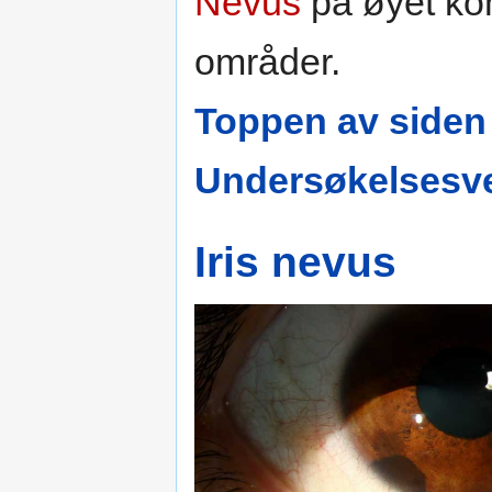
Nevus
på øyet k
områder.
Toppen av siden
Undersøkelsesve
Iris nevus