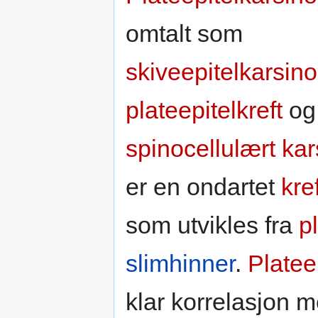
omtalt som
skiveepitelkarsin
plateepitelkreft
og
spinocellulært ka
er en ondartet
kre
som utvikles fra
p
slimhinner
.
Platee
klar korrelasjon 