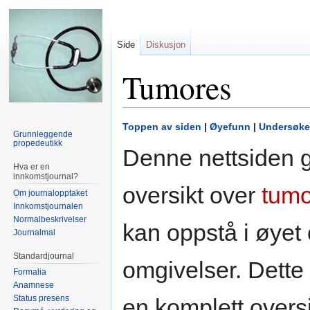
Side
Diskusjon
Tumores
Hopp
Hopp
Toppen av siden
|
Øyefunn
|
Undersøke
Grunnleggende
til
til
propedeutikk
Denne nettsiden g
navigering
søk
Hva er en
innkomstjournal?
oversikt over
tumo
Om journalopptaket
Innkomstjournalen
Normalbeskrivelser
kan oppstå i øyet
Journalmal
Standardjournal
omgivelser. Dette 
Formalia
Anamnese
Status presens
en komplett oversi