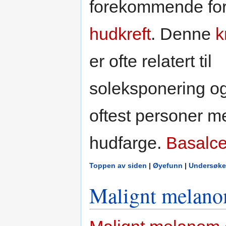
forekommende for
hudkreft
. Denne
k
er ofte relatert til
soleksponering o
oftest personer m
hudfarge.
Basalce
Toppen av siden
|
Øyefunn
|
Undersøke
Malignt melan