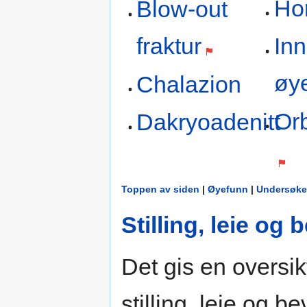
Ho
Blow-out
In
fraktur
øy
Chalazion
Orb
Dakryoadenitt
Toppen av siden
|
Øyefunn
|
Undersøke
Stilling, leie og
Det gis en oversikt
stilling, leie og b