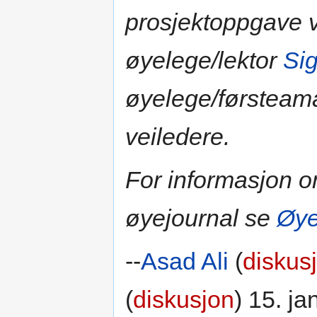
prosjektoppgave v
øyelege/lektor
Si
øyelege/førstea
veiledere.
For informasjon 
øyejournal se
Øye
--
Asad Ali
(
diskus
(
diskusjon
) 15. ja