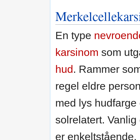
Merkelcellekar
En type
nevroendo
karsinom
som utgå
hud
. Rammer so
regel eldre perso
med lys hudfarge 
solrelatert. Vanlig
er enkeltstående,