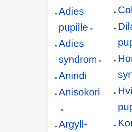
Co
Adies
Dil
pupille
pup
Adies
Ho
syndrom
sy
Aniridi
Hvi
Anisokori
pup
Kon
Argyll-