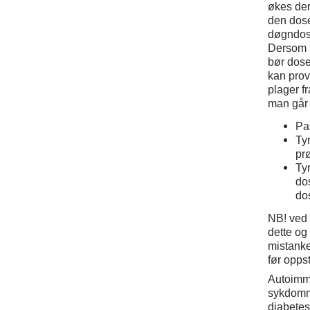
økes der
den dose
døgndose
Dersom p
bør dose
kan prov
plager f
man går 
Pa
Tyr
pr
Tyr
dos
dos
NB! ved 
dette og
mistanke
før oppst
Autoimmu
sykdomm
diabetes 