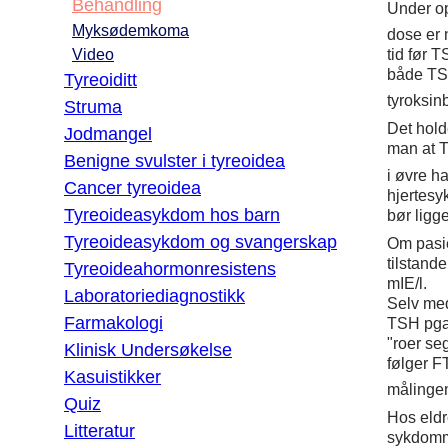
Behandling
Under o
Myksødemkoma
dose er 
tid før 
Video
både TS
Tyreoiditt
tyroksin
Struma
Det hold
Jodmangel
man at T
Benigne svulster i tyreoidea
i øvre h
Cancer tyreoidea
hjertes
Tyreoideasykdom hos barn
bør ligg
Tyreoideasykdom og svangerskap
Om pasie
tilstande
Tyreoideahormonresistens
mIE/l.
Laboratoriediagnostikk
Selv med
Farmakologi
TSH pga. 
"roer se
Klinisk Undersøkelse
følger F
Kasuistikker
målingen
Quiz
Hos eldr
Litteratur
sykdomme