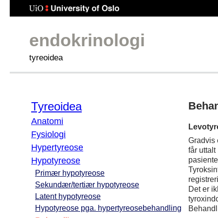
endokrinologi
tyreoidea
Tyreoidea
Behan
Anatomi
Levotyr
Fysiologi
Gradvis 
Hypertyreose
får utta
pasiente
Hypotyreose
Tyroksin
Primær hypotyreose
registre
Sekundær/tertiær hypotyreose
Det er i
Latent hypotyreose
tyroxind
Hypotyreose pga. hypertyreosebehandling
Behandl