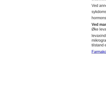
Ved ann
sykdomsg
hormonsu
Ved man
Øke leva
levaxin
mikrogra
tilstand 
Farmako